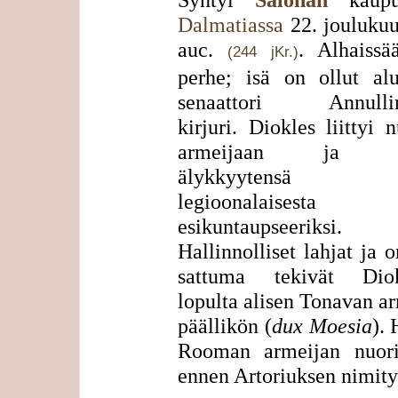
Dalmatiassa
22. joulukuu
auc.
. Alhaissä
(244 jKr.)
perhe; isä on ollut alu
senaattori Annullin
kirjuri. Diokles liittyi 
armeijaan ja ko
älykkyytensä vu
legioonalaisesta
esikuntaupseeriksi.
Hallinnolliset lahjat ja 
sattuma tekivät Diok
lopulta alisen Tonavan a
päällikön (
dux Moesia
). 
Rooman armeijan nuo
ennen Artoriuksen nimity