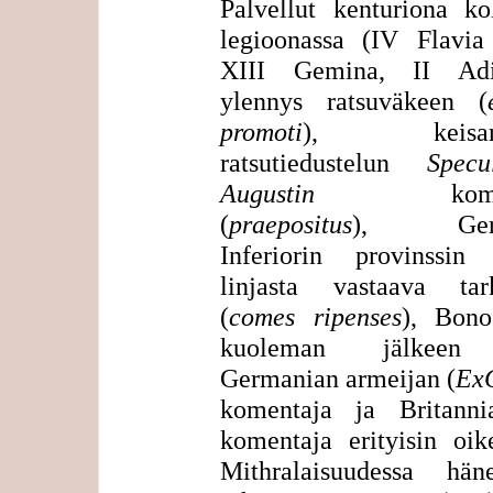
Palvellut kenturiona ko
legioonassa (IV Flavia 
XIII Gemina, II Adiu
ylennys ratsuväkeen (
promoti
), keisaril
ratsutiedustelun
Specu
Augustin
koment
(
praepositus
), Germ
Inferiorin provinssi
linjasta vastaava tark
(
comes ripenses
), Bono
kuoleman jälkeen
Germanian armeijan (
ExG
komentaja ja Britanni
komentaja erityisin oik
Mithralaisuudessa hä