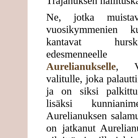
Trajanuksen hallituska
Ne, jotka muistav
vuosikymmenien ku
kantavat hursk
edesmenneelle j
Aurelianukselle
, V
valitulle, joka palaut
ja on siksi palkittu
lisäksi kunnian
Aurelianuksen salamu
on jatkanut Aurelian