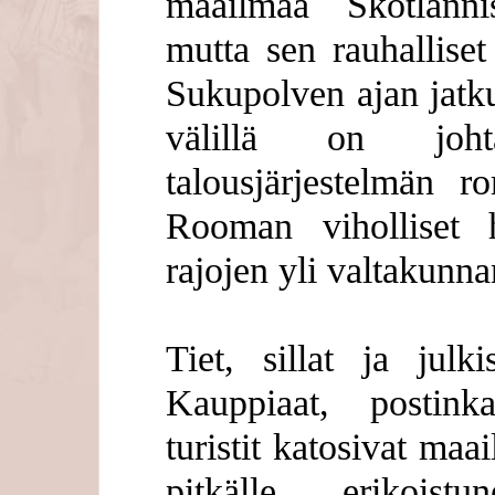
maailmaa Skotlanni
mutta sen rauhalliset
Sukupolven ajan jatku
välillä on joh
talousjärjestelmän r
Rooman viholliset 
rajojen yli valtakunna
Tiet, sillat ja julki
Kauppiaat, postinka
turistit katosivat maa
pitkälle erikoist