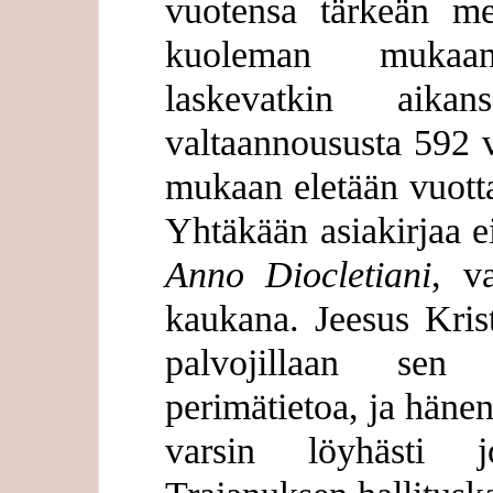
vuotensa tärkeän me
kuoleman mukaan
laskevatkin aik
valtaannoususta 592 v
mukaan eletään vuotta
Yhtäkään asiakirjaa e
Anno Diocletiani
, v
kaukana. Jeesus Kris
palvojillaan sen 
perimätietoa, ja häne
varsin löyhästi j