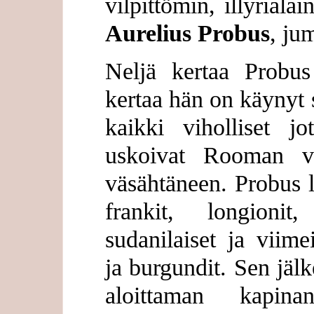
vilpittömin, illyriala
Aurelius Probus
, ju
Neljä kertaa Probus
kertaa hän on käynyt s
kaikki viholliset j
uskoivat Rooman va
väsähtäneen. Probus l
frankit, longionit,
sudanilaiset ja viime
ja burgundit. Sen jäl
aloittaman kapina