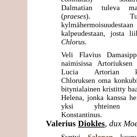
Dalmatian tuleva ma
(
praeses
). Tunn
kylmähermoisuudesta
kalpeudestaan, josta li
Chlorus
.
Veli Flavius Damasip
naimisissa Artoriuksen 
Lucia Artorian ka
Chloruksen oma konkubi
bitynialainen kristitty baa
Helena, jonka kanssa he
yksi yhteinen l
Konstantinus.
Valerius
Diokles
,
dux Moe
Syntyi
Salonan
kaupun