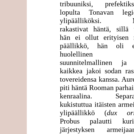
tribuuniksi, prefekti
lopulta Tonavan legi
ylipäälliköksi. M
rakastivat häntä, sillä
hän ei ollut erityisen 
päällikkö, hän oli er
huolellinen
suunnitelmallinen ja
kaikkea jakoi sodan ras
tovereidensa kanssa. Aur
piti häntä Rooman parha
kenraalina. Separat
kukistuttua itäisten arme
ylipäällikkö (
dux ori
Probus palautti kur
järjestyksen armeij