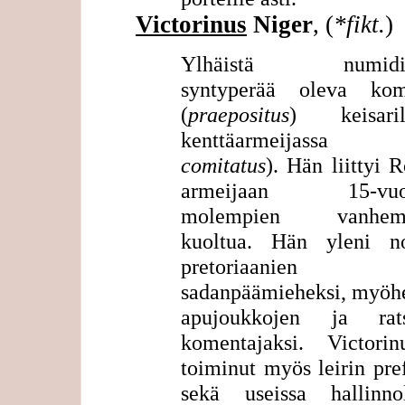
Victorinus
Niger
, (
*fikt.
)
Ylhäistä numidial
syntyperää oleva kom
(
praepositus
) keisarill
kenttäarmeijassa 
comitatus
). Hän liittyi
armeijaan 15-vuot
molempien vanhemp
kuoltua. Hän yleni no
pretoriaanien
sadanpäämieheksi, myö
apujoukkojen ja rat
komentajaksi. Victori
toiminut myös leirin pre
sekä useissa hallinnoll