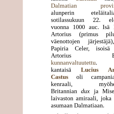
Dalmatian provins
alunperin eteläitalia
sotilassukuun 22. el
vuonna 1000 auc. Isä 
Artorius (primus pi
väenottojen järjestäjä)
Papiria Celer, isoisä
Artorius Bas
kunnanvaltuutettu
. S
kantaisä
Lucius Art
Castus
oli campanial
kenraali, myöhe
Britannian
dux
ja Mise
laivaston amiraali, joka 
asumaan Dalmatiaan.