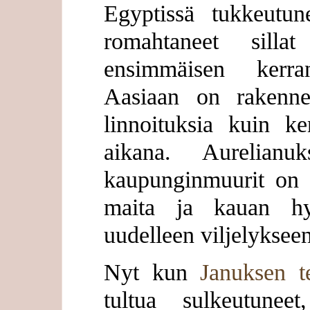
Egyptissä tukkeutun
romahtaneet silla
ensimmäisen kerra
Aasiaan on rakenn
linnoituksia kuin k
aikana. Aurelianu
kaupunginmuurit on s
maita ja kauan hyl
uudelleen viljelykseen
Nyt kun
Januksen t
tultua sulkeutune