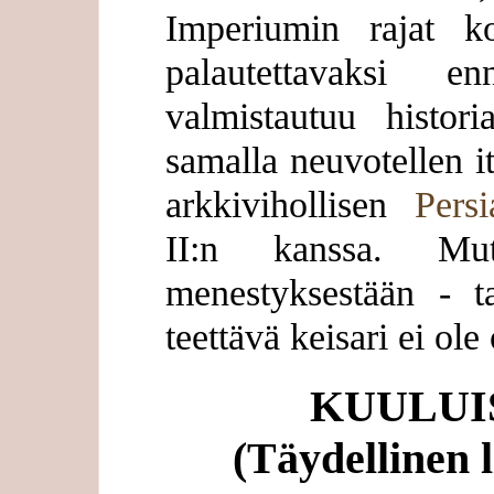
Imperiumin rajat ko
palautettavaksi e
valmistautuu histor
samalla neuvotellen i
arkkivihollisen
Persi
II:n kanssa. Mut
menestyksestään - ta
teettävä keisari ei ole
KUULUI
(Täydellinen l