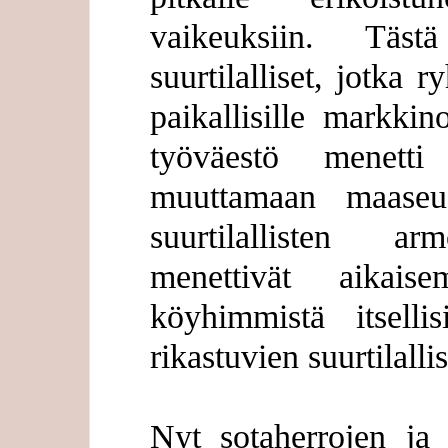
vaikeuksiin. Täst
suurtilalliset, jotka 
paikallisille markki
työväestö menetti
muuttamaan maaseud
suurtilallisten ar
menettivät aikais
köyhimmistä itsellis
rikastuvien suurtilalli
Nyt sotaherrojen ja t