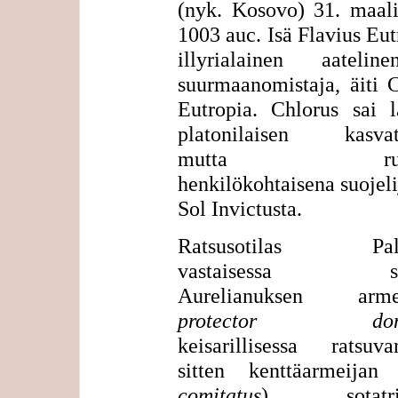
(nyk. Kosovo) 31. maali
1003 auc. Isä Flavius Eut
illyrialainen aateli
suurmaanomistaja, äiti 
Eutropia. Chlorus sai l
platonilaisen kasvat
mutta rukoi
henkilökohtaisena suojel
Sol Invictusta.
Ratsusotilas Pal
vastaisessa sod
Aurelianuksen armei
protector domes
keisarillisessa ratsuvar
sitten kenttäarmeijan
comitatus
) sotatrib