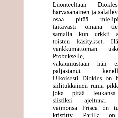
Luonteeltaan Diokl
harvasanainen ja salaile
osaa pitää mielipit
taitavasti omana tie
samalla kun urkkii se
toisten käsitykset. 
vankkumattoman usko
Probukselle, m
vakaumustaan hän e
paljastanut kenelle
Ulkoisesti Diokles on h
siilitukkainen ruma pik
joka pitää leukansa
siistiksi ajeltuna.
vaimonsa Prisca on tu
kristitty. Parilla o