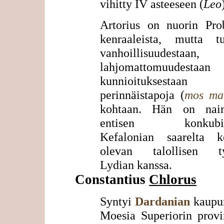
vihitty IV asteeseen (
Leo
Artorius on nuorin Pro
kenraaleista, mutta tu
vanhoillisuudestaan,
lahjomattomuudesta
kunnioituksestaan
perinnäistapoja (
mos ma
kohtaan. Hän on naim
entisen konkubiin
Kefalonian saarelta ko
olevan talollisen ty
Lydian kanssa.
Constantius
Chlorus
Syntyi
Dardanian
kaupun
Moesia Superiorin provi