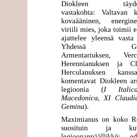
Diokleen täydel
vastakohta: Valtavan k
kovaääninen, energi
viriili mies, joka toimii e
ajattelee yleensä vasta 
Yhdessä Gale
Armentariuksen, Verc
Herennianuksen ja Cl
Herculanuksen kans
komentavat Diokleen ar
legioonia (
I Itali
Macedonica, XI Claudia
Gemina
).
Maximianus on koko 
suosituin ja kuul
legioonanpäällikkö; ede