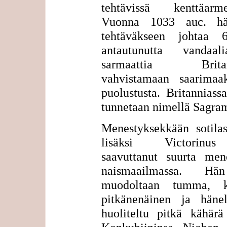
tehtävissä kenttäarmei
Vuonna 1033 auc. hä
tehtäväkseen johtaa
antautunutta vandaa
sarmaattia Britan
vahvistamaan saarimaa
puolustusta. Britanniass
tunnetaan nimellä Sagra
Menestyksekkään sotilas
lisäksi Victorin
saavuttanut suurta mene
naismaailmassa. H
muodoltaan tumma, k
pitkänenäinen ja häne
huoliteltu pitkä kähärä