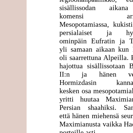
sisällissodan aikan
komensi arme
Mesopotamiassa, kukisti
persialaiset ja hyö
ominpäin Eufratin ja Ti
yli samaan aikaan kun 
oli saarrettuna Alpeilla. 
hajottua sisällissotaan
II:n ja hänen vel
Hormizdasin kannatt
kesken osa mesopotamial
yritti huutaa Maximia
Persian shaahiksi. San
että hänen miehensä seur
Maximianusta vaikka Ha
porteille asti.