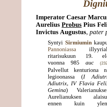
Digni
Imperator Caesar Marcu
Aurelius
Probus
Pius Fel
Invictus Augustus
,
pater 
Syntyi
Sirmiumin
kaupu
Pannoniassa
illyyriala
ritarisukuun 19. el
vuonna 985
auc
(23
Palvellut kenturiona ne
legioonassa (
I Adiutr
Adiutrix, IV Flavia Fel
Gemina
) Valerianuks
Aurelianuksen alaisu
ennen kuin ylenne