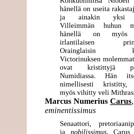
Konkubiininsa Nioben l
hänellä on useita rakastaj
ja ainakin yksi t
Villeimmän huhun m
hänellä on myös 
irlantilaisen prins
Orainglaisin ka
Victorinuksen molemmat 
ovat kristittyjä pi
Numidiassa. Hän it
nimellisesti kristitty,
myös vihitty veli Mithras
Marcus Numerius
Carus
eminentissimus
Senaattori, pretoriaanip
ja
nobilissimus
. Carus 