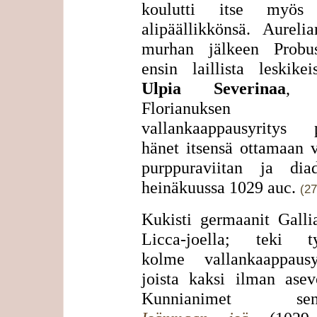
koulutti itse myös
alipäällikkönsä. Aureli
murhan jälkeen Probu
ensin laillista leskikei
Ulpia Severinaa
, 
Florianuksen
vallankaappausyritys p
hänet itsensä ottamaan 
purppuraviitan ja dia
heinäkuussa 1029 auc.
(27
Kukisti germaanit Galli
Licca-joella; teki ty
kolme vallankaappausyr
joista kaksi ilman asev
Kunnianimet senaa