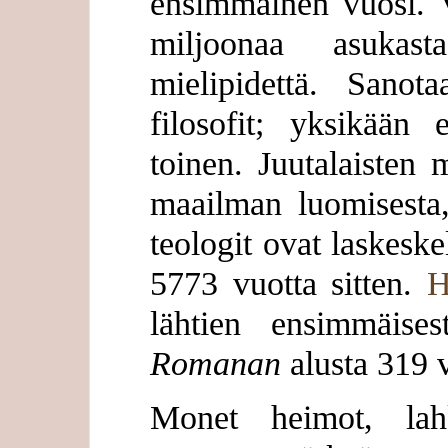
ensimmäinen vuosi. V
miljoonaa asukas
mielipidettä. Sanot
filosofit; yksikään
toinen. Juutalaisten
maailman luomisesta,
teologit ovat laskeske
5773 vuotta sitten.
H
lähtien ensimmäise
Romanan
alusta 319 v
Monet heimot, lah