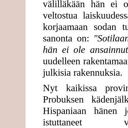
välilläkään hän ei o
veltostua laiskuudes
korjaamaan sodan tu
sanonta on:
"Sotilaa
hän ei ole ansainnut
uudelleen rakentamaan 
julkisia rakennuksia.
Nyt kaikissa provi
Probuksen kädenjälk
Hispaniaan hänen j
istuttaneet viin