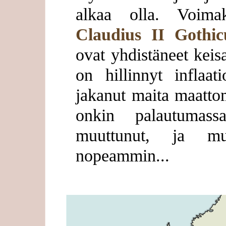
alkaa olla. Voimakk
Claudius II Gothic
ovat yhdistäneet keis
on hillinnyt inflaati
jakanut maita maattom
onkin palautumass
muuttunut, ja m
nopeammin...