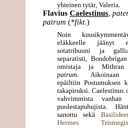
yhteinen tytär, Valeria.
Flavius
Caelestinus
,
pate
patrum
(
*fikt.
)
Noin kuusikymmentäv
eläkkeelle jäänyt e
sotatribuuni ja gallia
separatisti, Bondobrigan
omistaja ja Mithra
patrum
. Aikoinaan 
epäiltiin Postumuksen k
takapiruksi. Caelestinus 
vahvimmista vanhan 
puolestapuhujista. Hä
sanottu sekä
Basilidee
Hermes Trismegist