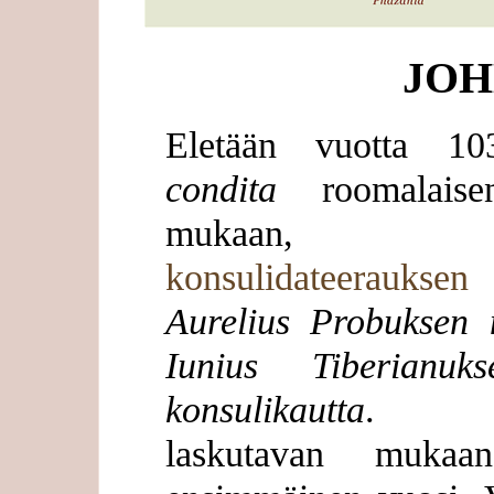
JO
Eletään vuotta 
condita
roomalaisen
mukaan, yl
konsulidateerauksen
Aurelius Probuksen n
Iunius Tiberianuk
konsulikautta
. Kre
laskutavan muk