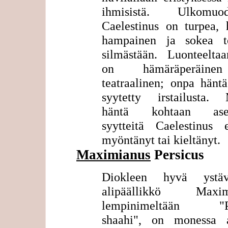
ihmisistä. Ulkomuod
Caelestinus on turpea, 
hampainen ja sokea to
silmästään. Luonteelta
on hämäräperäin
teatraalinen; onpa hänt
syytetty irstailusta. 
häntä kohtaan asete
syytteitä Caelestinus 
myöntänyt tai kieltänyt.
Maximianus
Persicus
Diokleen hyvä ystä
alipäällikkö Maximi
lempinimeltään "Pe
shaahi", on monessa a