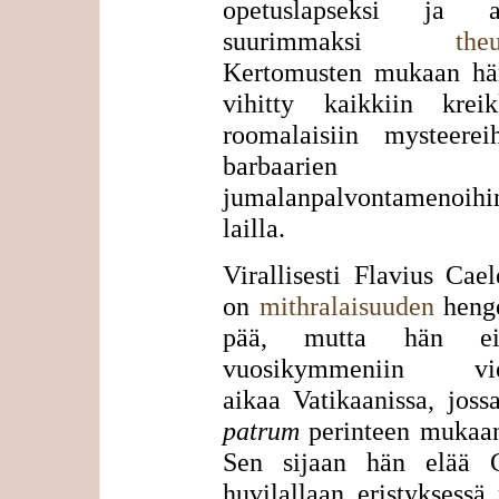
opetuslapseksi ja a
suurimmaksi
theu
Kertomusten mukaan hä
vihitty kaikkiin kreikk
roomalaisiin mysteerei
barbaarien
jumalanpalvontamenoihi
lailla.
Virallisesti Flavius Cael
on
mithralaisuuden
henge
pää, mutta hän e
vuosikymmeniin viet
aikaa Vatikaanissa, jos
patrum
perinteen mukaan
Sen sijaan hän elää G
huvilallaan eristyksessä