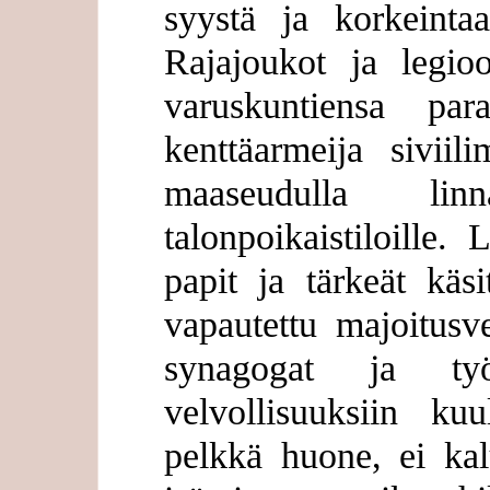
syystä ja korkeinta
Rajajoukot ja legio
varuskuntiensa para
kenttäarmeija siviil
maaseudulla linna
talonpoikaistiloille. 
papit ja tärkeät käs
vapautettu majoitusv
synagogat ja työp
velvollisuuksiin kuu
pelkkä huone, ei kalu