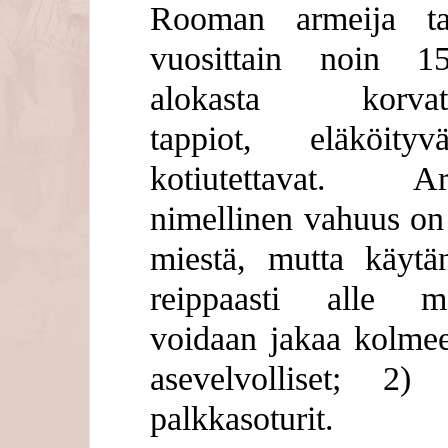
Rooman armeija tar
vuosittain noin 
alokasta korvata
tappiot, eläköity
kotiutettavat. Ar
nimellinen vahuus on
miestä, mutta käytä
reippaasti alle m
voidaan jakaa kolmee
asevelvolliset; 2)
palkkasoturit.