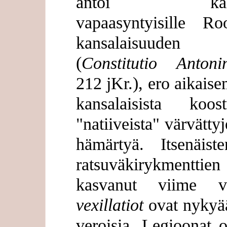
antoi kaiki
vapaasyntyisille R
kansalaisuuden
(
Constitutio Antoni
212 jKr.), ero aikais
kansalaisista koo
"natiiveista" värvätty
hämärtyä. Itsenäiste
ratsuväkirykmenttien 
kasvanut viime vu
vexillatiot
ovat nykyää
veroisia. Legioonat o