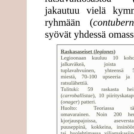
jakautuu vielä ky
ryhmään (
contuber
syövät yhdessä omassa
Raskasaseiset (
legiones
)
Legioonaan kuuluu 10 kohor
jalkaväkeä, joista y
tuplavahvuinen, yhteensä 
miestä, 70-100 upseeria ja
ratsulähettiä.
Tulituki: 59 raskasta heit
(
carroballistae
), 10 piirityskatap
(
onager
) patteri.
Huolto: Teoriassa täy
omavarainen. Noin 200 he
kjorjauspajoissa, aseverstai
puuseppinä, kokkeina, insinöör
tai huolehtimassa viljamakasiin