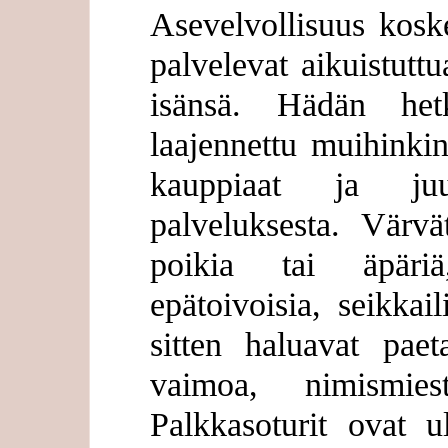
Asevelvollisuus koske
palvelevat aikuistutt
isänsä. Hädän hetk
laajennettu muihinkin
kauppiaat ja juu
palveluksesta. Värvät
poikia tai äpäriä
epätoivoisia, seikkail
sitten haluavat paet
vaimoa, nimismiest
Palkkasoturit ovat u