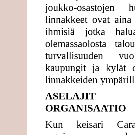
joukko-osastojen h
linnakkeet ovat aina
ihmisiä jotka hal
olemassaolosta talo
turvallisuuden vu
kaupungit ja kylät o
linnakkeiden ympärill
ASELAJIT
ORGANISAATIO
Kun keisari Carac