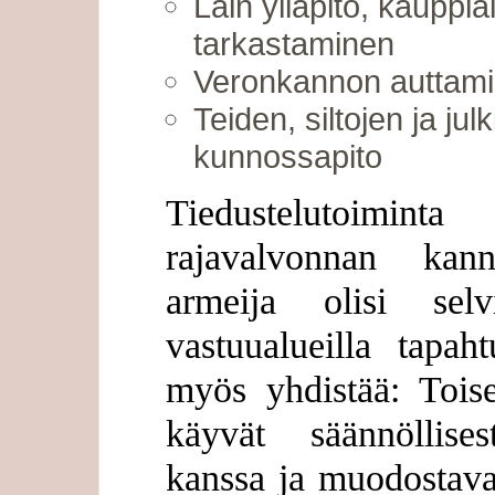
Lain ylläpito, kauppi
tarkastaminen
Veronkannon auttam
Teiden, siltojen ja ju
kunnossapito
Tiedustelutoimint
rajavalvonnan kann
armeija olisi sel
vastuualueilla tapa
myös yhdistää: Toise
käyvät säännöllise
kanssa ja muodostava