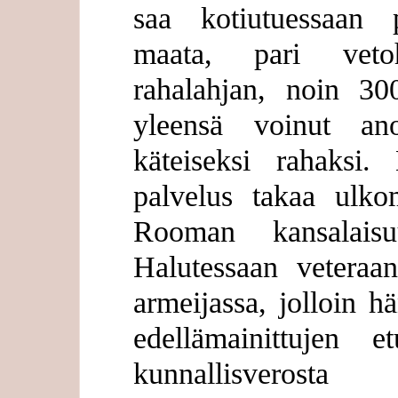
saa kotiutuessaan 
maata, pari vetoh
rahalahjan, noin 3
yleensä voinut an
käteiseksi rahaks
palvelus takaa ulkom
Rooman kansalais
Halutessaan veteraan
armeijassa, jolloin h
edellämainittujen e
kunnallisverost