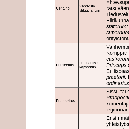
Yhteysup
Vänrikistä
ratsuväen
Centurio
yliluutnanttiin
Tiedustel
Piirikunna
statorum:
supernume
erityisteh
Vanhempi
Komppania
castrorum
Luutnantista
Princeps o
Primicerius
kapteeniin
Erillisos
praetorii:
E
ordinarius
Sissi- tai
Praeposit
Praepositus
komentaj
legioonan
Ensimmäis
yhteistyö