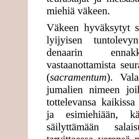
miehiä väkeen.
Väkeen hyväksytyt s
lyijyisen tuntolevy
denaarin ennak
vastaanottamista seu
(
sacramentum
). Val
jumalien nimeen jo
tottelevansa kaikissa 
ja esimiehiään, kä
säilyttämään sala