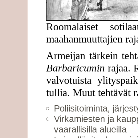
Roomalaiset sotilaa
maahanmuuttajien raja
Armeijan tärkein teh
Barbaricumin
rajaa. R
valvotuista ylityspai
tullia. Muut tehtävät 
Poliisitoiminta, järje
Virkamiesten ja kaup
vaarallisilla alueilla