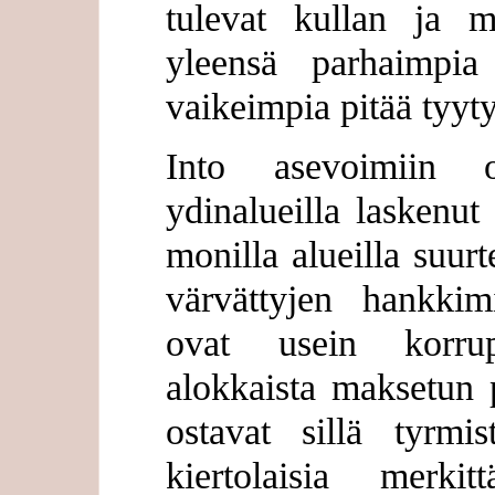
tulevat kullan ja 
yleensä parhaimpia 
vaikeimpia pitää tyyt
Into asevoimiin
ydinalueilla laskenut 
monilla alueilla suur
värvättyjen hankkim
ovat usein korrup
alokkaista maksetun p
ostavat sillä tyrmis
kiertolaisia merkit