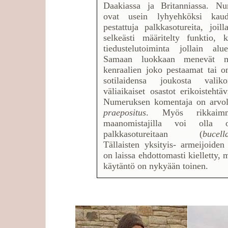
Daakiassa ja Britanniassa. Nu
ovat usein lyhyehköksi kaud
pestattuja palkkasotureita, joil
selkeästi määritelty funktio, k
tiedustelutoiminta jollain alue
Samaan luokkaan menevät 
kenraalien joko pestaamat tai o
sotilaidensa joukosta valiko
väliaikaiset osastot erikoistehtäv
Numeruksen komentaja on arvol
praepositus
. Myös rikkaimm
maanomistajilla voi olla 
palkkasotureitaan (
bucella
Tällaisten yksityis- armeijoiden
on laissa ehdottomasti kielletty, 
käytäntö on nykyään toinen.