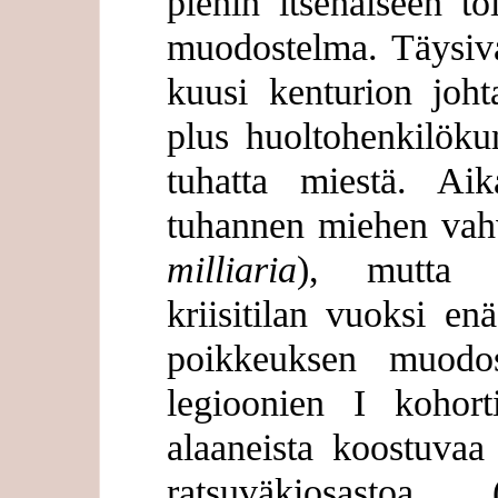
pienin itsenäiseen t
muodostelma. Täysiva
kuusi kenturion jo
plus huoltohenkilöku
tuhatta miestä. A
tuhannen miehen vahvi
milliaria
), mutta s
kriisitilan vuoksi e
poikkeuksen muodos
legioonien I kohort
alaaneista koostuvaa 
ratsuväkiosastoa 