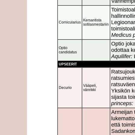
Vanhempi 
Toimistoa
hallinnoll
Kersantista
Legioona
Cornicularius
sotilasmestariin
toimistoal
Medicus p
Optio joka
Optio
odottaa k
candidatus
Aquilifer:
L
UPSEERIT
Ratsujouk
ratsumies
ratsuväen
Vääpeli,
Decurio
vänrikki
Yksikön k
sijasta t
princeps:
Armeijan t
lukematto
että toimi
Sadankom