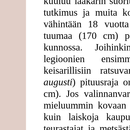
kuuluu lääkärin suori
tutkimus ja muita ko
vähintään 18 vuotta
tuumaa (170 cm) pi
kunnossa. Joihinkin
legioonien ensimm
keisarillisiin ratsuv
augusti
) pituusraja 
cm). Jos valinnanvar
mieluummin kovaan t
kuin laiskoja kaupun
teurastajat ja metsäst