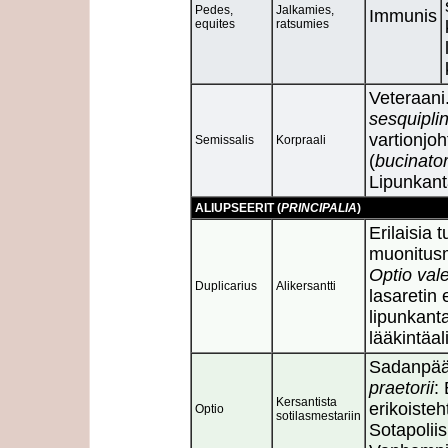
Pedes,
Jalkamies,
Immunis
equites
ratsumies
Veteraani
sesquipli
vartionjoh
Semissalis
Korpraali
(
bucinato
Lipunkant
ALIUPSEERIT (
PRINCIPALIA
)
Erilaisia 
muonitusm
Optio vale
Duplicarius
Alikersantti
lasaretin
lipunkant
lääkintäal
Sadanpää
praetorii
:
Kersantista
erikoiste
Optio
sotilasmestariin
Sotapoliis