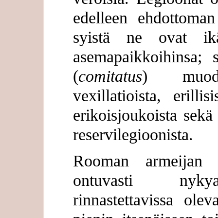
edelleen ehdottoman t
syistä ne ovat ik
asemapaikkoihinsa; s
(
comitatus
) muodo
vexillatioista, erilli
erikoisjoukoista sekä 
reservilegioonista.
Rooman armeijan 
ontuvasti nykya
rinnastettavissa ole