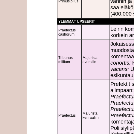
vanhin ja
Primus pilus
saa eläköi
(400.000 s
YLEMMÄT UPSEERIT
Leirin ko
Praefectus
castrorum
korkein a
Jokaisess
muodostav
komentaa 
Tribunus
Majurista
militum
everstiin
cohortis:
K
vacans:
U
esikuntau
Prefektit 
alimpaan:
Praefectus
Praefectu
Praefectu
Majurista
Praefectu
Praefectus
kenraaliin
komentaj
Poliisiyli