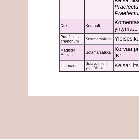
Keisarill
Praefectu
Praefectu
Komentaa 
Dux
Kenraali
yhtymää.
Praefectus
Yleisesiku
Sotamarsalkka
praetorium
Korvaa pre
Magister
Sotamarsalkka
Militum
jKr.
Sotavoimien
Keisari its
Imperator
ylipäällikkö