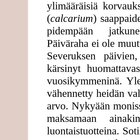
ylimääräisiä korvauk
(
calcarium
) saappaid
pidempään jatkune
Päiväraha ei ole muut
Severuksen päivien
kärsinyt huomattavas
vuosikymmeninä. Ylee
vähennetty heidän val
arvo. Nykyään moniss
maksamaan ainaki
luontaistuotteina. So