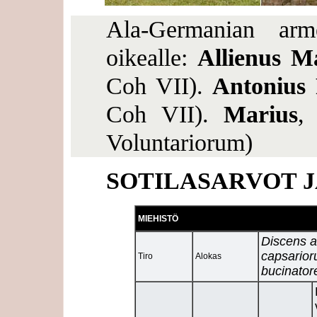
Ala-Germanian arme
oikealle:
Allienus Ma
Coh VII).
Antonius 
Coh VII).
Marius
Voluntariorum)
SOTILASARVOT 
MIEHISTÖ
Discens ar
capsarior
Tiro
Alokas
bucinator