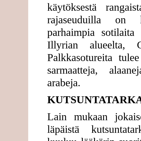
käytöksestä rangais
rajaseuduilla on 
parhaimpia sotilait
Illyrian alueelta, 
Palkkasotureita tule
sarmaatteja, alaane
arabeja.
KUTSUNTATARK
Lain mukaan jokais
läpäistä kutsuntata