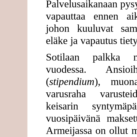
Palvelusaikanaan pys
vapauttaa ennen a
johon kuuluvat sama
eläke ja vapautus tiety
Sotilaan palkka 
vuodessa. Ansio
(
stipendium
), muon
varusraha varuste
keisarin syntymäp
vuosipäivänä maksett
Armeijassa on ollut m