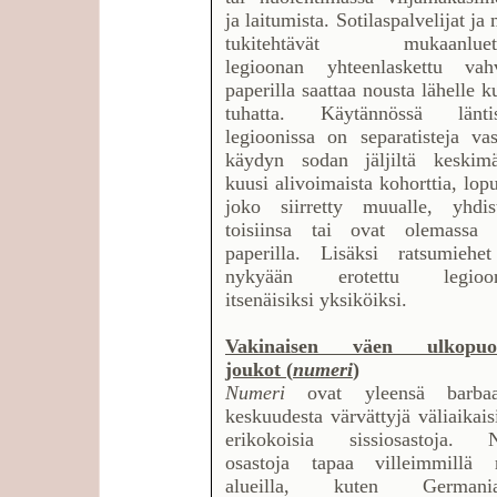
ja laitumista. Sotilaspalvelijat ja
tukitehtävät mukaanluet
legioonan yhteenlaskettu vah
paperilla saattaa nousta lähelle k
tuhatta. Käytännössä läntis
legioonissa on separatisteja va
käydyn sodan jäljiltä keskimä
kuusi alivoimaista kohorttia, lop
joko siirretty muualle, yhdist
toisiinsa tai ovat olemassa 
paperilla. Lisäksi ratsumiehe
nykyään erotettu legioon
itsenäisiksi yksiköiksi.
Vakinaisen väen ulkopuol
joukot (
numeri
)
Numeri
ovat yleensä barbaa
keskuudesta värvättyjä väliaikais
erikokoisia sissiosastoja. N
osastoja tapaa villeimmillä r
alueilla, kuten Germania