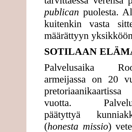
tarvittaessa verensä
publican
puolesta. Al
kuitenkin vasta si
määrättyyn yksikköönsä
SOTILAAN ELÄM
Palvelusaika Ro
armeijassa on 20 vu
pretoriaanikaartis
vuotta. Palvelu
päätyttyä kunniakk
(
honesta missio
) vete