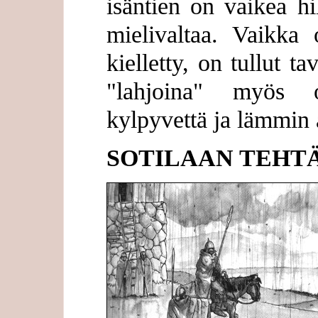
isäntien on vaikea hil
mielivaltaa. Vaikka 
kielletty, on tullut ta
"lahjoina" myös ol
kylpyvettä ja lämmin a
SOTILAAN TEHT