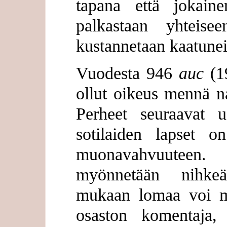
tapana että jokaine
palkastaan yhteisee
kustannetaan kaatunei
Vuodesta 946
auc
(19
ollut oikeus mennä na
Perheet seuraavat us
sotilaiden lapset o
muonavahvuuteen
myönnetään nihkeä
mukaan lomaa voi m
osaston komentaja, v